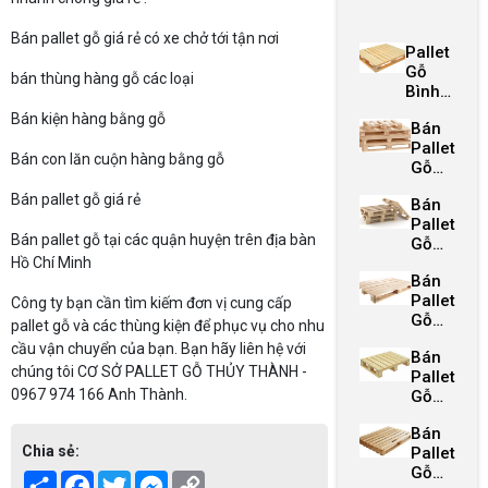
cung cấp
pallet Bình
Bán pallet gỗ giá rẻ có xe chở tới tận nơi
Pallet
Dương giá rẻ.
Gỗ
Với kinh
bán thùng hàng gỗ các loại
Bình
nghiệm và
Dương
Bán kiện hàng bằng gỗ
chuyên môn,
Bán
chúng tôi tự
Pallet
Bán con lăn cuộn hàng bằng gỗ
Gỗ
hào là đối tác
Giá
tin cậy cho
Bán pallet gỗ giá rẻ
Bán
Rẻ
bạn. Liên hệ
Pallet
Quận
tư vấn ngay!
Bán pallet gỗ tại các quận huyện trên địa bàn
Gỗ
1
Giá
Hồ Chí Minh
Bán
Rẻ
Pallet
Quận
Công ty bạn cần tìm kiếm đơn vị cung cấp
Gỗ
2
pallet gỗ và các thùng kiện để phục vụ cho nhu
Giá
cầu vận chuyển của bạn. Bạn hãy liên hệ với
Bán
Rẻ
chúng tôi CƠ SỞ PALLET GỖ THỦY THÀNH -
Pallet
Quận
0967 974 166 Anh Thành.
Gỗ
3
Giá
Bán
Rẻ
Chia sẻ:
Pallet
Quận
Gỗ
4
Share
Facebook
Twitter
Messenger
Copy