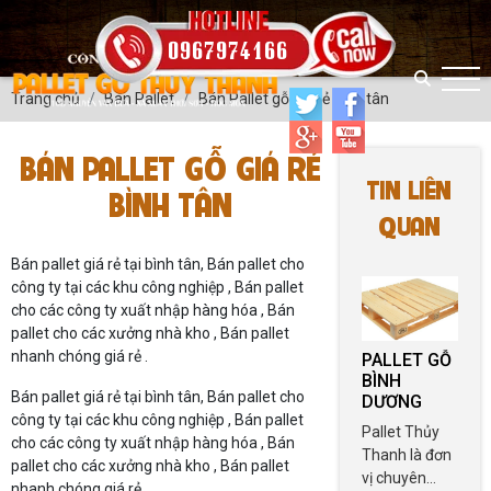
0967974166
Trang chủ
Bán Pallet
Bán Pallet gỗ giá rẻ bình tân
BÁN PALLET GỖ GIÁ RẺ
TIN LIÊN
BÌNH TÂN
QUAN
Bán pallet giá rẻ tại bình tân, Bán pallet cho
công ty tại các khu công nghiệp , Bán pallet
cho các công ty xuất nhập hàng hóa , Bán
pallet cho các xưởng nhà kho , Bán pallet
nhanh chóng giá rẻ .
PALLET GỖ
BÌNH
Bán pallet giá rẻ tại bình tân, Bán pallet cho
DƯƠNG
công ty tại các khu công nghiệp , Bán pallet
Pallet Thủy
cho các công ty xuất nhập hàng hóa , Bán
Thanh là đơn
pallet cho các xưởng nhà kho , Bán pallet
vị chuyên
nhanh chóng giá rẻ .