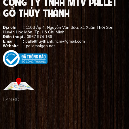
CÔNG TY TNHH MTV PALLET
GỖ THỦY THÀNH
Địa chỉ :
110B Ấp 4, Nguyễn Văn Bứa, xã Xuân Thới Sơn,
Huyện Hóc Môn, Tp. Hồ Chí Minh
Điện thoại :
0967.974.166
Email :
palletthuythanh.hcm@gmail.com
Website :
palletsaigon.net
BẢN ĐỒ