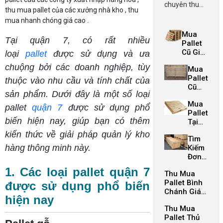
chuyên thu
thu mua pallet của các xưởng nhà kho , thu
mua pallet gỗ
mua nhanh chóng giá cao .
cũ TPHCM với
Mua
giá cao, có xe
Tại quận 7, có rất nhiều
Pallet
tới tận nơi
Cũ Giá
loại
pallet
được sử dụng và ưa
chuyên chở,
Cao Tại
chuộng bởi các doanh nghiệp, tùy
cam kết đem
Mua
TPHCM
lại giá trị tốt
Pallet
thuộc vào nhu cầu và tính chất của
Cũ
nhất cho
sản phẩm. Dưới đây là một số loại
Tại
khách hàng
Mua
Long
pallet
quận 7
được sử dụng phổ
0967.974.166
Pallet
An
biến hiện nay, giúp bạn có thêm
Tại
Nhà
kiến thức về giải pháp quản lý kho
Tìm
Bè
hàng thông minh này.
Kiếm
Đơn
Vị
1. Các loại pallet quận 7
Thu Mua
Cung
Pallet Bình
Cấp
được sử dụng phổ biến
Chánh Giá
Pallet
hiện nay
Cao, Đến
Gò
Thu Mua
Tận Nơi
Dầu
Pallet Thủ
0967974166
Giá