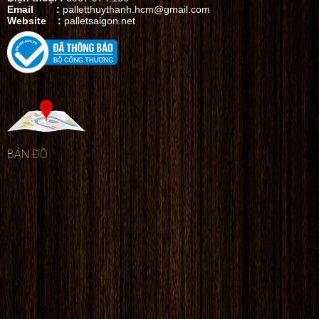
Email :
palletthuythanh.hcm@gmail.com
Website :
palletsaigon.net
BẢN ĐỒ