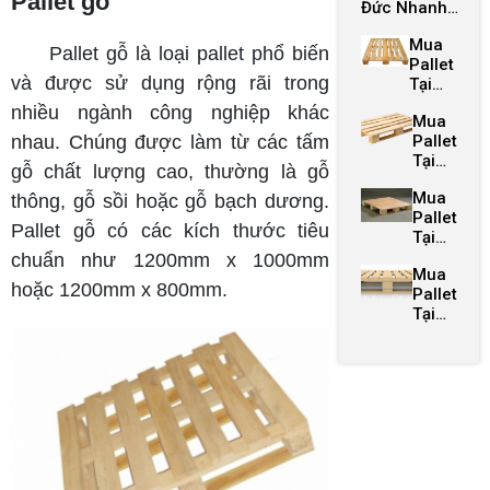
Pallet gỗ
Đức Nhanh
Rẻ
Chóng, Giá
Bảo
Mua
Cao
Hành
Pallet gỗ là loại pallet phổ biến
Pallet
0967974166
Dài
và được sử dụng rộng rãi trong
Tại
Hạn
Bình
nhiều ngành công nghiệp khác
Mua
Thạnh
Pallet
nhau. Chúng được làm từ các tấm
Tại
gỗ chất lượng cao, thường là gỗ
Bình
Mua
Tân
thông, gỗ sồi hoặc gỗ bạch dương.
Pallet
Pallet gỗ có các kích thước tiêu
Tại
Tân
chuẩn như 1200mm x 1000mm
Mua
Bình
hoặc 1200mm x 800mm.
Pallet
Tại
Tân
Phú