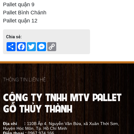
Pallet quận 9
Pallet Bình Chánh
Pallet quận 12
Chia sẻ:
Share
Facebook
Twitter
Messenger
Copy
Link
THÔNG TIN LIÊN HỆ
CÔNG TY TNHH MTV PALLET
GỖ THỦY THÀNH
Địa chỉ :
110B Ấp 4, Nguyễn Văn Bứa, xã Xuân Thới Sơn,
Huyện Hóc Môn, Tp. Hồ Chí Minh
Điện thoại :
0967.974.166