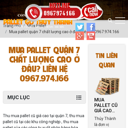
0967974166
Trang chủ
Mua Pallet
Mua pallet quận 7 chất lượng cao ở đâu? liên hệ 0967.974.166
MUA PALLET QUẬN 7
TIN LIÊN
CHẤT LƯỢNG CAO Ở
QUAN
ĐÂU? LIÊN HỆ
0967.974.166
MỤC LỤC
MUA
PALLET CŨ
GIÁ CAO
TẠI TPHCM
Thu mua pallet cũ giá cao tại quận 7, thu mua
Thủy Thành
pallet cũ tại các khu công nghiệp , thu mua
là đơn vị
pallet của các công ty xuất nhập hàng hóa ,