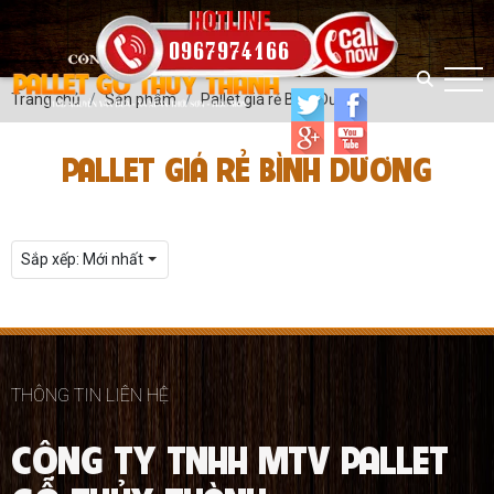
0967974166
Trang chủ
Sản phẩm
Pallet giá rẻ Bình Dương
PALLET GIÁ RẺ BÌNH DƯƠNG
Sắp xếp:
Mới nhất
THÔNG TIN LIÊN HỆ
CÔNG TY TNHH MTV PALLET