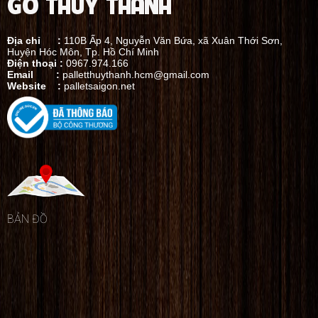
GỖ THỦY THÀNH
Địa chỉ :
110B Ấp 4, Nguyễn Văn Bứa, xã Xuân Thới Sơn,
Huyện Hóc Môn, Tp. Hồ Chí Minh
Điện thoại :
0967.974.166
Email :
palletthuythanh.hcm@gmail.com
Website :
palletsaigon.net
BẢN ĐỒ