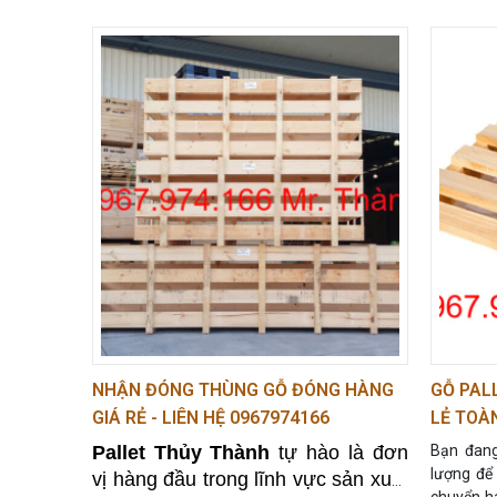
hóa mà còn được ứng dụng rộng rãi
hỗ trợ 
trong trang trí nội thất, quán cà phê,
chuyên
trồng cây,… Nếu bạn đang băn
là đơn 
khoăn không biết mua thùng gỗ
phối
ki
pallet ở đâu vừa uy tín, vừa giá rẻ,
lượng n
0967 974 166
thuật l
hãy gọi ngay
để
xuất đạ
được hỗ trợ nhanh nhất!
đến ch
tuyệt đ
NHẬN ĐÓNG THÙNG GỖ ĐÓNG HÀNG
GỖ PALL
GIÁ RẺ - LIÊN HỆ 0967974166
LẺ TOÀN
Pallet Thủy Thành
tự hào là đơn
Bạn đang
lượng để
vị hàng đầu trong lĩnh vực sản xuất
chuyển ha