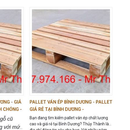
u?
Dịch vụ
nhu cầu của khách hàng. Liên hệ
ủa chúng
tư vấn ngay!
yệt đối.
 và vật
hủy Thành
ụ đóng
– giá
67 974
c hỗ trợ
ƠNG - GIÁ
PALLET VÁN ÉP BÌNH DƯƠNG - PALLET
H CHÓNG -
GIÁ RẺ TẠI BÌNH DƯƠNG -
0967.974.166
Bạn đang tìm kiếm pallet ván ép chất lượng
 gỗ cũ
cao và giá rẻ tại Bình Dương? Thủy Thành là
ng với mức
địa chỉ đáng tin cậy cho bạn. Với nhiều năm