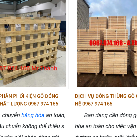
 PHÂN PHỐI KIỆN GỖ ĐÓNG
DỊCH VỤ ĐÓNG THÙNG GỖ G
HẤT LƯỢNG 0967 974 166
HỆ 0967 974 166
chuyển
hàng hóa
an toàn,
Bạn đang cần đóng gó
êu chuẩn không thể thiếu sự
hóa an toàn cho việc vậ