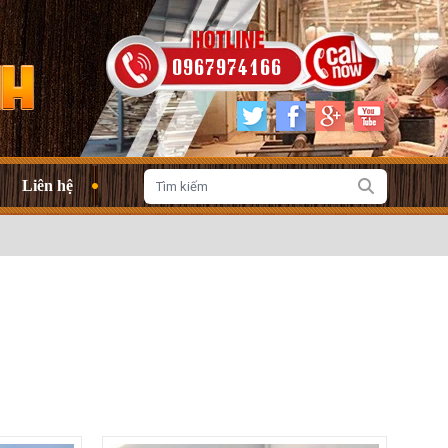
0967974166
Liên hệ