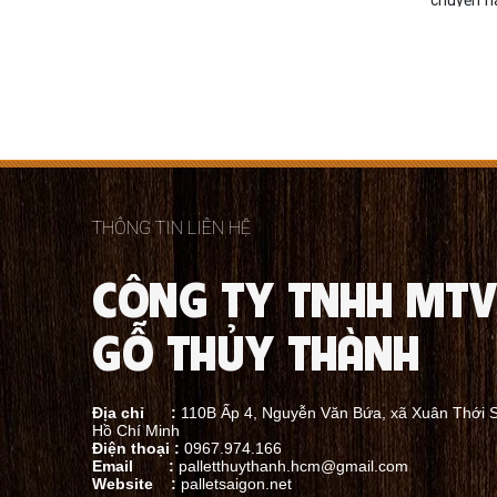
và cung cấp và nhận
đóng thùng
địa chỉ 
gỗ
đóng hàng với giá cả cạnh
hào là đơ
tranh. Liên hệ tư vấn và báo giá chi
cao, với 
tiết!
cầu sỉ và 
THÔNG TIN LIÊN HỆ
CÔNG TY TNHH MTV
GỖ THỦY THÀNH
Địa chỉ :
110B Ấp 4, Nguyễn Văn Bứa, xã Xuân Thới 
Hồ Chí Minh
Điện thoại :
0967.974.166
Email :
palletthuythanh.hcm@gmail.com
Website :
palletsaigon.net