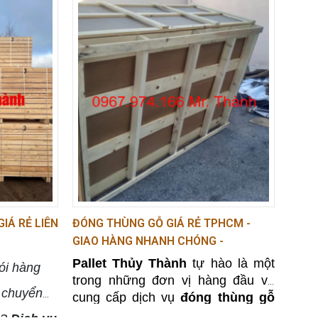
IÁ RẺ LIÊN
ĐÓNG THÙNG GỖ GIÁ RẺ TPHCM -
GIAO HÀNG NHANH CHÓNG -
0967974166
Pallet Thủy Thành
tự hào là một
i hàng
trong những đơn vị hàng đầu về
n chuyển
cung cấp dịch vụ
đóng thùng gỗ
giá rẻ
TPHCM, phục vụ đa dạng