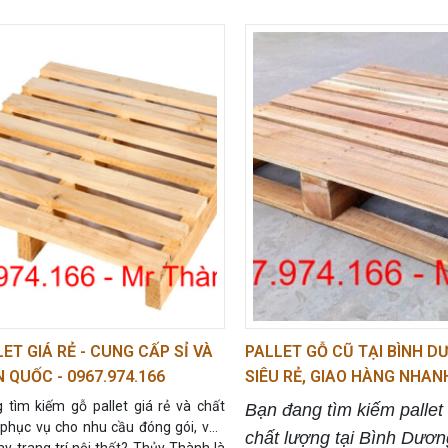
từ các giải pháp đóng gói
đường xa hoặc xuất khẩ
 nghiệp.
Pallet Thủy Thành
đóng thùng gỗ
giá rẻ c
vị hàng đầu trong việc phân
tôi sẽ giúp bạn yên tâm tu
ện gỗ đóng hàng
chất
Với đội ngũ thợ lành nghề
hất hiện nay. Với đội ngũ kỹ
liệu đạt chuẩn,
Pallet T
ành nghề và quy trình sản
cam kết mang đến dịch v
t chuẩn, chúng tôi mang
thùng gỗ chất lượng cao 
o khách hàng sự an tâm
09
thành hợp lý. Liên hệ
ối trong từng chuyến hàng.
166
ngay hôm nay để đượ
tận nơi.
ET GIÁ RẺ - CUNG CẤP SỈ VÀ
PALLET GỖ CŨ TẠI BÌNH DƯ
 QUỐC - 0967.974.166
SIÊU RẺ, GIAO HÀNG NHAN
0967.974.166
 tìm kiếm gỗ pallet giá rẻ và chất
Bạn đang tìm kiếm pallet
 phục vụ cho nhu cầu đóng gói, vận
chất lượng tại Bình Dươ
y trang trí nội thất? Thủy Thành là