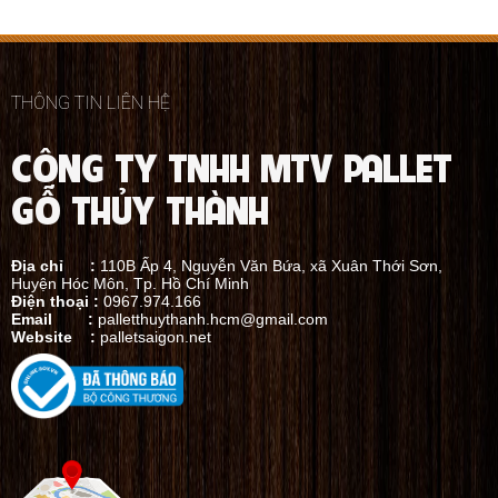
THÔNG TIN LIÊN HỆ
CÔNG TY TNHH MTV PALLET
GỖ THỦY THÀNH
Địa chỉ :
110B Ấp 4, Nguyễn Văn Bứa, xã Xuân Thới Sơn,
Huyện Hóc Môn, Tp. Hồ Chí Minh
Điện thoại :
0967.974.166
Email :
palletthuythanh.hcm@gmail.com
Website :
palletsaigon.net