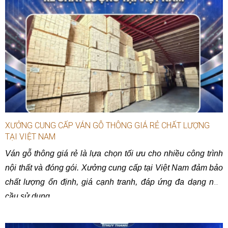
XƯỞNG CUNG CẤP VÁN GỖ THÔNG GIÁ RẺ CHẤT LƯỢNG
TẠI VIỆT NAM
Ván gỗ thông giá rẻ là lựa chọn tối ưu cho nhiều công trình
nội thất và đóng gói. Xưởng cung cấp tại Việt Nam đảm bảo
chất lượng ổn định, giá cạnh tranh, đáp ứng đa dạng nhu
cầu sử dụng.