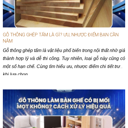
GỖ THÔNG GHÉP TẤM LÀ GÌ? ƯU, NHƯỢC ĐIỂM BẠN CẦN
NẮM
Gỗ thông ghép tấm là vật liệu phổ biến trong nội thất nhờ giá
thành hợp lý và dễ thi công. Tuy nhiên, loại gỗ này cũng có
một số hạn chế. Cùng tìm hiểu ưu, nhược điểm chi tiết trước
khi lựa chọn.