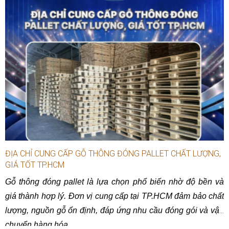
ĐỊA CHỈ CUNG CẤP GỖ THÔNG ĐÓNG PALLET CHẤT LƯỢNG,
GIÁ TỐT TP.HCM
Gỗ thông đóng pallet là lựa chọn phổ biến nhờ độ bền và
giá thành hợp lý. Đơn vị cung cấp tại TP.HCM đảm bảo chất
lượng, nguồn gỗ ổn định, đáp ứng nhu cầu đóng gói và vận
chuyển hàng hóa.