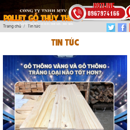
0967974166
Trang chủ
Tin tức
TIN TỨC