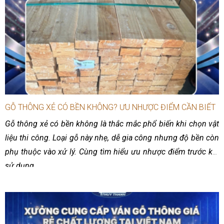
GỖ THÔNG XẺ CÓ BỀN KHÔNG? ƯU NHƯỢC ĐIỂM CẦN BIẾT
Gỗ thông xẻ có bền không là thắc mắc phổ biến khi chọn vật
liệu thi công. Loại gỗ này nhẹ, dễ gia công nhưng độ bền còn
phụ thuộc vào xử lý. Cùng tìm hiểu ưu nhược điểm trước khi
sử dụng