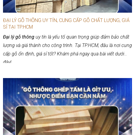
ĐẠI LÝ GỖ THÔNG UY TÍN, CUNG CẤP GỖ CHẤT LƯỢNG, GIÁ
SỈ TẠI TP.HCM
Đại lý gỗ thông
uy tín là yếu tố quan trọng giúp đảm bảo chất
lượng và giá thành cho công trình. Tại TP.HCM, đâu là nơi cung
cấp gỗ ổn định, giá sỉ tốt? Khám phá ngay qua bài viết dưới
đây!