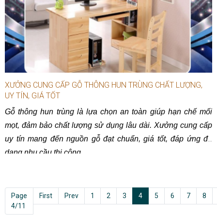
XƯỞNG CUNG CẤP GỖ THÔNG HUN TRÙNG CHẤT LƯỢNG,
UY TÍN, GIÁ TỐT
Gỗ thông hun trùng là lựa chọn an toàn giúp hạn chế mối
mọt, đảm bảo chất lượng sử dụng lâu dài. Xưởng cung cấp
uy tín mang đến nguồn gỗ đạt chuẩn, giá tốt, đáp ứng đa
dạng nhu cầu thi công.
Page
First
Prev
1
2
3
4
5
6
7
8
4/11