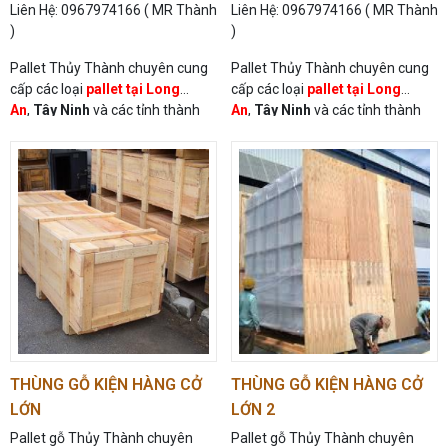
Liên Hệ: 0967974166 ( MR Thành
Liên Hệ: 0967974166 ( MR Thành
)
)
Pallet Thủy Thành chuyên cung
Pallet Thủy Thành chuyên cung
cấp các loại
pallet tại Long
cấp các loại
pallet tại Long
An
,
Tây Ninh
và các tỉnh thành
An
,
Tây Ninh
và các tỉnh thành
trong cả nước
trong cả nước
THÙNG GỖ KIỆN HÀNG CỞ
THÙNG GỖ KIỆN HÀNG CỞ
LỚN
LỚN 2
Pallet gỗ Thủy Thành chuyên
Pallet gỗ Thủy Thành chuyên