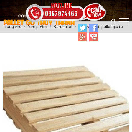
0967974166
Trang chủ
Sản phẩm
Bán Pallet
chuyen ban pallet gia re