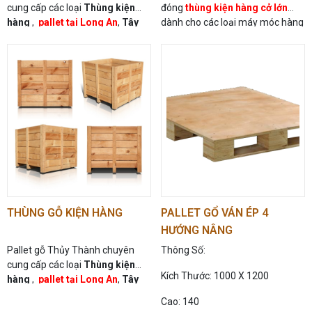
cung cấp các loại
Thùng kiện
đóng
thùng kiện hàng cở lớn
hàng
,
pallet tại Long An
,
Tây
dành cho các loại máy móc hàng
Ninh
hóa lớn ,
pallet tại Long An
,
Tây
Ninh
THÙNG GỖ KIỆN HÀNG
PALLET GỔ VÁN ÉP 4
HƯỚNG NÂNG
Pallet gỗ Thủy Thành chuyên
Thông Số:
cung cấp các loại
Thùng kiện
Kích Thước: 1000 X 1200
hàng
,
pallet tại Long An
,
Tây
Ninh
Cao: 140