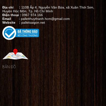
Địa chỉ :
110B Ấp 4, Nguyễn Văn Bứa, xã Xuân Thới Sơn,
Huyện Hóc Môn, Tp. Hồ Chí Minh
Điện thoại :
0967.974.166
Email :
palletthuythanh.hcm@gmail.com
Website :
palletsaigon.net
BẢN ĐỒ