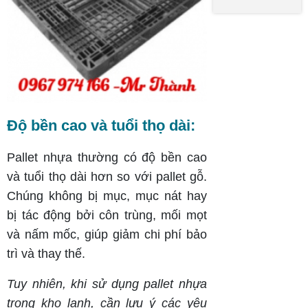
Của
Hiệu
Thủy
Pallet
Quả
Thành
Nhựa
Lưu
2 Mặt
Trữ
Cần
Chú Ý
Độ bền cao và tuổi thọ dài:
Pallet nhựa thường có độ bền cao
và tuổi thọ dài hơn so với pallet gỗ.
Chúng không bị mục, mục nát hay
bị tác động bởi côn trùng, mối mọt
và nấm mốc, giúp giảm chi phí bảo
trì và thay thế.
Tuy nhiên, khi sử dụng pallet nhựa
trong kho lạnh, cần lưu ý các yêu