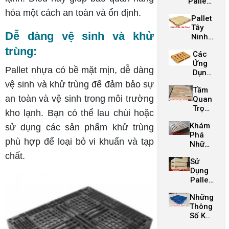
Pallet
Độc
Và
Và Giải
Đáo
Giảm
hóa một cách an toàn và ổn định.
Pallet
Pháp
Từ
Chi Phí
Tây
Bảo Vệ
Các
Dễ dàng vệ sinh và khử
Ninh
Môi
Pallet
Giá
Trường
Tái
trùng:
Các
Rẻ -
Chế
Ứng
Chất
Pallet nhựa có bề mặt mịn, dễ dàng
Dụng
Lượng
Tiên
Cao
vệ sinh và khử trùng để đảm bảo sự
Tầm
Tiến
an toàn và vệ sinh trong môi trường
Quan
Của
Trọng
Pallet
kho lạnh. Bạn có thể lau chùi hoặc
Của
Trong
Khám
Pallet
sử dụng các sản phẩm khử trùng
Chuỗi
Phá
Trảng
Cung
phù hợp để loại bỏ vi khuẩn và tạp
Những
Bàng
Ứng
Sáng
Trong
Hiện
chất.
Sử
Tạo
Sản
Đại
Dụng
Của
Xuất
Pallet
Pallet
Hòa
Bến
Những
Thành
Cầu
Thông
Để
Tại
Số Kỹ
Tăng
Pallet
Thuật
Cường
Gỗ