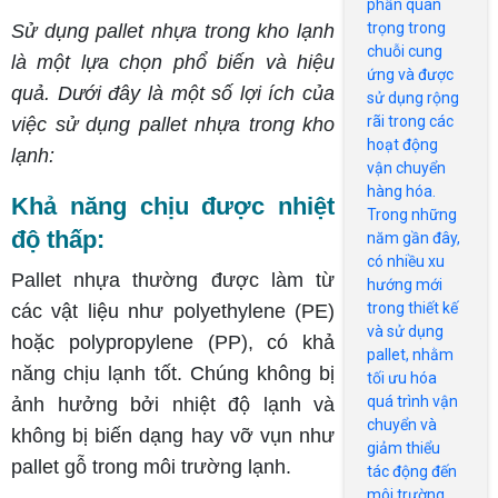
phần quan
PALLET
trọng trong
Sử dụng pallet nhựa trong kho lạnh
HIỆN NAY
chuỗi cung
là một lựa chọn phổ biến và hiệu
ứng và được
quả. Dưới đây là một số lợi ích của
sử dụng rộng
rãi trong các
việc sử dụng pallet nhựa trong kho
hoạt động
lạnh:
vận chuyển
hàng hóa.
Khả năng chịu được nhiệt
Trong những
độ thấp:
năm gần đây,
có nhiều xu
Pallet nhựa thường được làm từ
hướng mới
trong thiết kế
các vật liệu như polyethylene (PE)
và sử dụng
hoặc polypropylene (PP), có khả
pallet, nhằm
năng chịu lạnh tốt. Chúng không bị
tối ưu hóa
quá trình vận
ảnh hưởng bởi nhiệt độ lạnh và
chuyển và
không bị biến dạng hay vỡ vụn như
giảm thiểu
pallet gỗ trong môi trường lạnh.
tác động đến
môi trường.