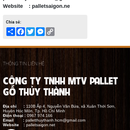
Website : palletsaigon.ne
Chia sẻ:
Share
Facebook
Twitter
Messenger
Copy
Link
THÔNG TIN LIÊN HỆ
CÔNG TY TNHH MTV PALLET
GỖ THỦY THÀNH
Địa chỉ :
110B Ấp 4, Nguyễn Văn Bứa, xã Xuân Thới Sơn,
Huyện Hóc Môn, Tp. Hồ Chí Minh
Điện thoại :
0967.974.166
Email :
palletthuythanh.hcm@gmail.com
Website :
palletsaigon.net