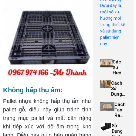
Dưới đây là
một số xu
hướng mới
trong thiết kế
và sử dụng
pallet hiện
nay.
Các
Xu
Hướng
Mới
Cách
Trong
Sử
Không hấp thụ ẩm:
Thiết
Dụng
Kế Và
Pallet
Sử
Pallet nhựa không hấp thụ ẩm như
Cách
Để
Dụng
pallet gỗ, điều này giúp tránh tình
Tạo
Tăng
Pallet
Ra
Hiệu
Hiện
trạng mục pallet và mất cân nặng
Đồ
Quả
Nay
Sử
Nội
khi tiếp xúc với độ ẩm trong kho
Vận
Dụng
Thất
Chuyển
lạnh. Điều này giúp bảo quản hàng