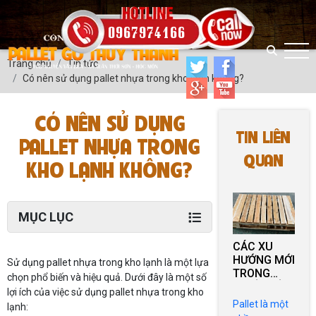
0967974166
Trang chủ
Tin tức
Có nên sử dụng pallet nhựa trong kho lạnh không?
CÓ NÊN SỬ DỤNG
TIN LIÊN
PALLET NHỰA TRONG
QUAN
KHO LẠNH KHÔNG?
MỤC LỤC
CÁC XU
HƯỚNG MỚI
Sử dụng pallet nhựa trong kho lạnh là một lựa
TRONG
chọn phổ biến và hiệu quả. Dưới đây là một số
THIẾT KẾ
lợi ích của việc sử dụng pallet nhựa trong kho
VÀ SỬ
Pallet là một
lạnh:
DỤNG