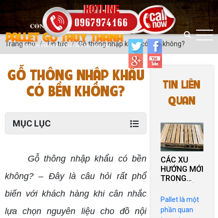
0967974166
Trang chủ
Tin tức
Gỗ thông nhập khẩu có bền không?
GỖ THÔNG NHẬP KHẨU
TIN LIÊN
CÓ BỀN KHÔNG?
QUAN
MỤC LỤC
Gỗ thông nhập khẩu có bền
CÁC XU
HƯỚNG MỚI
không? – Đây là câu hỏi rất phổ
TRONG
THIẾT KẾ
biến với khách hàng khi cân nhắc
VÀ SỬ
Pallet là một
DỤNG
phần quan
lựa chọn nguyên liệu cho đồ nội
PALLET