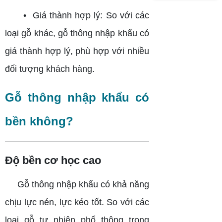
Pallet
Quả
Thành
Nhựa
Lưu
• Giá thành hợp lý: So với các
2 Mặt
Trữ
Cần
loại gỗ khác, gỗ thông nhập khẩu có
Chú Ý
giá thành hợp lý, phù hợp với nhiều
đối tượng khách hàng.
Gỗ thông nhập khẩu có
bền không?
Độ bền cơ học cao
Gỗ thông nhập khẩu có khả năng
chịu lực nén, lực kéo tốt. So với các
loại gỗ tự nhiên phổ thông trong