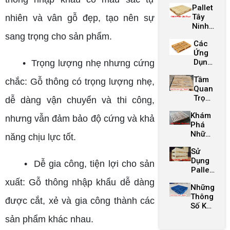
Đáo
Giảm
Pallet
Pháp
Từ
Chi Phí
Tây
nhiên và vân gỗ đẹp, tạo nên sự
Bảo Vệ
Các
Ninh
Môi
Pallet
Giá
sang trọng cho sản phẩm.
Trường
Tái
Các
Rẻ -
Chế
Ứng
Chất
Dụng
• Trọng lượng nhẹ nhưng cứng
Lượng
Tiên
Cao
Tầm
Tiến
chắc: Gỗ thông có trọng lượng nhẹ,
Quan
Của
Trọng
Pallet
dễ dàng vận chuyển và thi công,
Của
Trong
Khám
Pallet
Chuỗi
nhưng vẫn đảm bảo độ cứng và khả
Phá
Trảng
Cung
Những
Bàng
Ứng
năng chịu lực tốt.
Sáng
Trong
Hiện
Sử
Tạo
Sản
Đại
Dụng
Của
Xuất
• Dễ gia công, tiện lợi cho sản
Pallet
Pallet
Hòa
Bến
xuất: Gỗ thông nhập khẩu dễ dàng
Những
Thành
Cầu
Thông
Để
Tại
được cắt, xẻ và gia công thành các
Số Kỹ
Tăng
Pallet
Thuật
Cường
Gỗ
sản phẩm khác nhau.
Của
Hiệu
Thủy