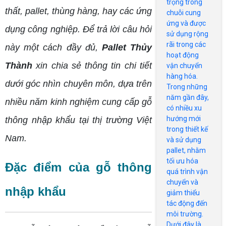
trọng trong
HIỆN NAY
thất, pallet, thùng hàng, hay các ứng
chuỗi cung
ứng và được
dụng công nghiệp. Để trả lời câu hỏi
sử dụng rộng
rãi trong các
này một cách đầy đủ,
Pallet Thủy
hoạt động
Thành
xin chia sẻ thông tin chi tiết
vận chuyển
hàng hóa.
dưới góc nhìn chuyên môn, dựa trên
Trong những
năm gần đây,
nhiều năm kinh nghiệm cung cấp gỗ
có nhiều xu
hướng mới
thông nhập khẩu tại thị trường Việt
trong thiết kế
Nam.
và sử dụng
pallet, nhằm
tối ưu hóa
Đặc điểm của gỗ thông
quá trình vận
chuyển và
nhập khẩu
giảm thiểu
tác động đến
môi trường.
Dưới đây là