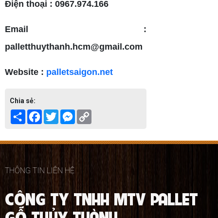
Điện thoại : 0967.974.166
Email :
palletthuythanh.hcm@gmail.com
Website :
palletsaigon.net
Chia sẻ:
Share
Facebook
Twitter
Messenger
Copy
Link
THÔNG TIN LIÊN HỆ
CÔNG TY TNHH MTV PALLET
GỖ THỦY THÀNH