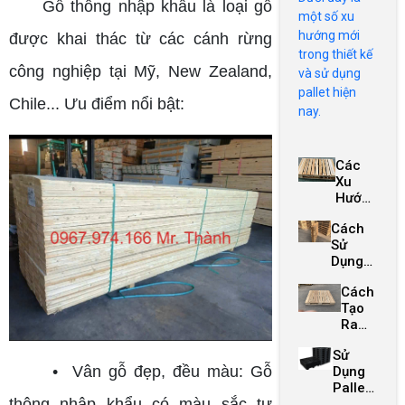
Gỗ thông nhập khẩu là loại gỗ
một số xu
hướng mới
được khai thác từ các cánh rừng
trong thiết kế
công nghiệp tại Mỹ, New Zealand,
và sử dụng
pallet hiện
Chile... Ưu điểm nổi bật:
nay.
Các
Xu
Hướng
Mới
Cách
Trong
Sử
Thiết
Dụng
Kế Và
Pallet
Sử
Cách
Để
Dụng
Tạo
Tăng
Pallet
Ra
Hiệu
Hiện
Đồ
Quả
Nay
Sử
Nội
Vận
• Vân gỗ đẹp, đều màu: Gỗ
Dụng
Thất
Chuyển
Pallet
Độc
Và
thông nhập khẩu có màu sắc tự
Và Giải