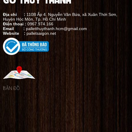
Địa chỉ :
110B Ấp 4, Nguyễn Văn Bứa, xã Xuân Thới Sơn,
Huyện Hóc Môn, Tp. Hồ Chí Minh
Điện thoại :
0967.974.166
Email :
palletthuythanh.hcm@gmail.com
Website :
palletsaigon.net
BẢN ĐỒ