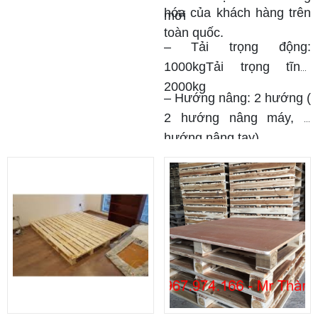
hóa của khách hàng trên
mới
toàn quốc.
–
Tải trọng động:
1000kgTải trọng tĩnh:
2000kg
–
Hướng nâng: 2 hướng (
2 hướng nâng máy, 2
hướng nâng tay)
Pallet Hóc Môn có vai trò rất quan trọng trong vận