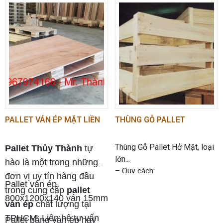
PALLET VÁN ÉP MẶT LIỀN
THÙNG GỖ PALLET
Thùng Gỗ Pallet Hở Mặt, loại
Pallet Thủy Thành
tự
lớn
hào là một trong những
– Quy cách:
đơn vị uy tín hàng đầu
+ Chiều cao: 40 cm
Pallet ván ép
trong cung cấp
pallet
+ Chiều rộng: 40 cm
Cấu trúc thiết kế
800x1200x140 ván 15mm
ván ép
chất lượng tại
+ Chiều dài: 60 cm
TPHCM. Liên hệ tư vấn
Dùng để làm: thùng gỗ đựng
Pallet bằng ván ép hay