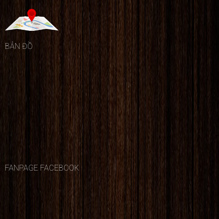
hàng hóa. Dưới đây là một số tính linh hoạt của
tích lợi ích, quy trình và
Pallet Hóc Môn:
những lý do nên
BẢN ĐỒ
chọn
Pallet Thủy
Tính linh hoạt trong việc xếp chồng và sắp
Thành
làm đối tác thu
xếp hàng hóa:
Với kích thước và thiết kế đa
dạng, Pallet Hóc Môn có thể được xếp chồng và
mua uy tín hàng đầu.
sắp xếp hàng hóa một cách linh hoạt và tiết
kiệm không gian.
Tính linh hoạt trong việc vận chuyển hàng
hóa:
Pallet Hóc Môn có thể được vận chuyển
FANPAGE FACEBOOK
bằng nhiều phương tiện khác nhau như xe tải,
container, tàu biển, máy bay, v.v... Ngoài ra,
Pallet cũng có thể được kết hợp với các thiết bị
như cẩu, xếp dỡ tự động, v.v... để tăng tính hiệu