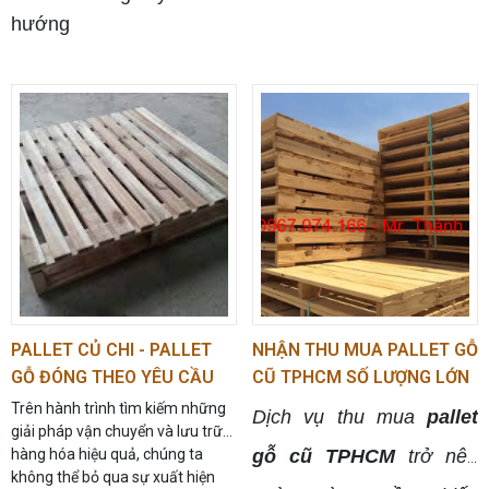
quan trọng.
hướng
PALLET CỦ CHI - PALLET
NHẬN THU MUA PALLET GỖ
GỖ ĐÓNG THEO YÊU CẦU
CŨ TPHCM SỐ LƯỢNG LỚN
0967.974.166
Trên hành trình tìm kiếm những
Dịch vụ thu mua
pallet
Cách sử dụng và bảo quản pallet
giải pháp vận chuyển và lưu trữ
hàng hóa hiệu quả, chúng ta
gỗ cũ TPHCM
trở nên
không thể bỏ qua sự xuất hiện