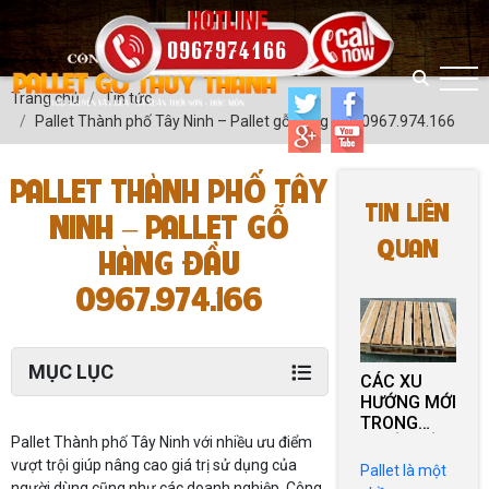
0967974166
Trang chủ
Tin tức
Pallet Thành phố Tây Ninh – Pallet gỗ hàng đầu 0967.974.166
PALLET THÀNH PHỐ TÂY
TIN LIÊN
NINH – PALLET GỖ
QUAN
HÀNG ĐẦU
0967.974.166
MỤC LỤC
CÁC XU
HƯỚNG MỚI
TRONG
THIẾT KẾ
Pallet Thành phố Tây Ninh với nhiều ưu điểm
VÀ SỬ
vượt trội giúp nâng cao giá trị sử dụng của
Pallet là một
DỤNG
người dùng cũng như các doanh nghiệp. Công