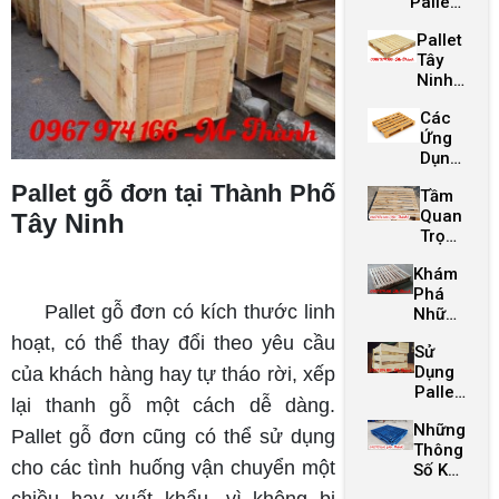
Pallet
Độc
Và
Và Giải
Đáo
Giảm
Pallet
Pháp
Từ
Chi Phí
Tây
Bảo Vệ
Các
Ninh
Môi
Pallet
Giá
Trường
Tái
Các
Rẻ -
Chế
Ứng
Chất
Dụng
Lượng
Tiên
Cao
Pallet gỗ đơn tại Thành Phố
Tầm
Tiến
Quan
Tây Ninh
Của
Trọng
Pallet
Của
Trong
Khám
Pallet
Chuỗi
Phá
Trảng
Cung
Pallet gỗ đơn có kích thước linh
Những
Bàng
Ứng
Sáng
Trong
Hiện
hoạt, có thể thay đổi theo yêu cầu
Sử
Tạo
Sản
Đại
Dụng
của khách hàng hay tự tháo rời, xếp
Của
Xuất
Pallet
Pallet
lại thanh gỗ một cách dễ dàng.
Hòa
Bến
Những
Thành
Cầu
Pallet gỗ đơn cũng có thể sử dụng
Thông
Để
Tại
cho các tình huống vận chuyển một
Số Kỹ
Tăng
Pallet
Thuật
Cường
Gỗ
chiều hay xuất khẩu, vì không bị