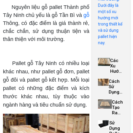
Dưới đây là
Nguyên liệu gỗ pallet Thành phố
một số xu
Tây Ninh chủ yếu là gỗ Tần Bì và
gỗ
hướng mới
Thông, có đặc điểm là giá thành rẻ,
trong thiết kế
và sử dụng
chắc chắn, sử dụng thuận tiện và
pallet hiện
thân thiện với môi trường.
nay.
Các
Pallet gỗ Tây Ninh có nhiều loại
Xu
Hướng
khác nhau, như pallet gỗ đơn, pallet
Mới
gỗ đôi và pallet gỗ kết hợp. Mỗi loại
Cách
Trong
Sử
Thiết
pallet có những đặc điểm và kích
Dụng
Kế Và
thước khác nhau, tùy thuộc vào
Pallet
Sử
Cách
Để
Dụng
ngành hàng và tiêu chuẩn sử dụng.
Tạo
Tăng
Pallet
Ra
Hiệu
Hiện
Đồ
Quả
Nay
Sử
Nội
Vận
Dụng
Thất
Chuyển