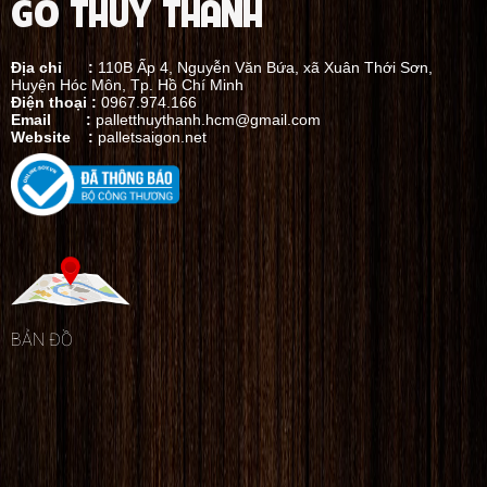
GỖ THỦY THÀNH
Địa chỉ :
110B Ấp 4, Nguyễn Văn Bứa, xã Xuân Thới Sơn,
Huyện Hóc Môn, Tp. Hồ Chí Minh
Điện thoại :
0967.974.166
Email :
palletthuythanh.hcm@gmail.com
Website :
palletsaigon.net
BẢN ĐỒ