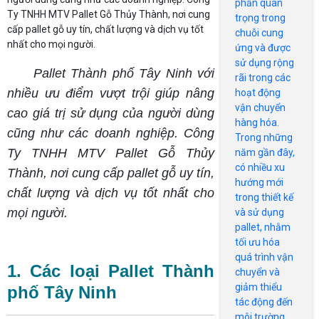
phần quan
PALLET
Ty TNHH MTV Pallet Gỗ Thủy Thành, nơi cung
trọng trong
HIỆN NAY
cấp pallet gỗ uy tín, chất lượng và dịch vụ tốt
chuỗi cung
nhất cho mọi người.
ứng và được
sử dụng rộng
Pallet Thành phố Tây Ninh với
rãi trong các
nhiều ưu điểm vượt trội giúp nâng
hoạt động
vận chuyển
cao giá trị sử dụng của người dùng
hàng hóa.
cũng như các doanh nghiệp. Công
Trong những
Ty TNHH MTV Pallet Gỗ Thủy
năm gần đây,
có nhiều xu
Thành, nơi cung cấp pallet gỗ uy tín,
hướng mới
chất lượng và dịch vụ tốt nhất cho
trong thiết kế
mọi người.
và sử dụng
pallet, nhằm
tối ưu hóa
quá trình vận
1. Các loại Pallet Thành
chuyển và
giảm thiểu
phố Tây Ninh
tác động đến
môi trường.