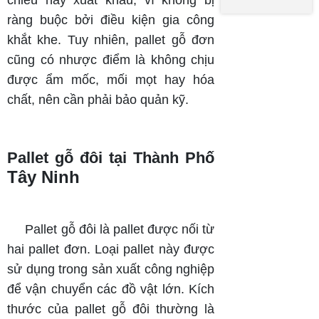
Của
Hiệu
Thủy
ràng buộc bởi điều kiện gia công
Pallet
Quả
Thành
Nhựa
Lưu
khắt khe. Tuy nhiên, pallet gỗ đơn
2 Mặt
Trữ
Cần
cũng có nhược điểm là không chịu
Chú Ý
được ẩm mốc, mối mọt hay hóa
chất, nên cần phải bảo quản kỹ.
Pallet gỗ đôi tại Thành Phố
Tây Ninh
Pallet gỗ đôi là pallet được nối từ
hai pallet đơn. Loại pallet này được
sử dụng trong sản xuất công nghiệp
để vận chuyển các đồ vật lớn. Kích
thước của pallet gỗ đôi thường là