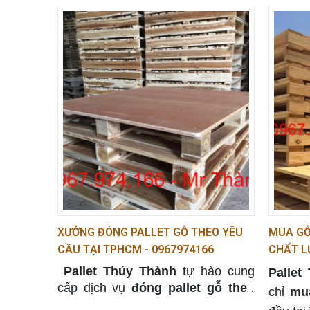
nghiệp
xuất ti
cam kế
pallet
g
của ngà
XƯỞNG ĐÓNG PALLET GỖ THEO YÊU
MUA GỖ
CẦU TẠI TPHCM - 0967974166
CHẤT L
096797
Pallet Thủy Thành
tự hào cung
Pallet
cấp dịch vụ
đóng pallet gỗ theo
chỉ
mua
yêu cầu
, đáp ứng mọi nhu cầu của