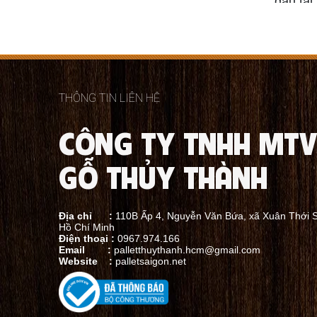
đầu tạ
khách hàng với chất lượng cao và
những 
giá thành hợp lý. Liên hệ tư vấn
đáp ứn
ngay!
hệ nga
THÔNG TIN LIÊN HỆ
CÔNG TY TNHH MTV
Các đặc điểm chính
GỖ THỦY THÀNH
•
Chất Liệu: Pallet gỗ thường được làm từ 
Địa chỉ :
110B Ấp 4, Nguyễn Văn Bứa, xã Xuân Thới 
•
Kích Thước Tùy Chỉnh: Khách hàng có th
Hồ Chí Minh
Điện thoại :
0967.974.166
vuông).
Email :
palletthuythanh.hcm@gmail.com
Website :
palletsaigon.net
•
Thiết Kế Đặc Biệt: Ngoài kích thước, khá
trình vận chuyển.