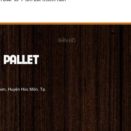
i TPHCM. Cam kết mang đến
sản phẩm chất lượng cao,
g mọi nhu cầu sử dụng. Liên
y!
BẢN ĐỒ
 PALLET
gỗ tự nhiên hoặc gỗ công nghiệp, đảm bảo độ bền và khả
Sơn, Huyện Hóc Môn, Tp.
ể yêu cầu kích thước pallet theo nhu cầu sử dụng, từ
ch hàng cũng có thể yêu cầu thiết kế pallet phù hợp với