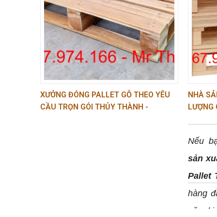
là địa 
>>>> Xem thêm:
Thùng gỗ đóng hàng th
Đóng Pallet gỗ theo yêu cầu là 
XƯỞNG ĐÓNG PALLET GỖ THEO YÊU
NHÀ SẢ
CẦU TRỌN GÓI THỦY THÀNH -
LƯỢNG 
Đóng pallet gỗ theo yêu cầu là dịch vụ sản 
0967.974.166
0967.97
phổ biến trong ngành logistics và vận chuyể
Nếu bạ
sản xuấ
Pallet
hàng đ
năm ki