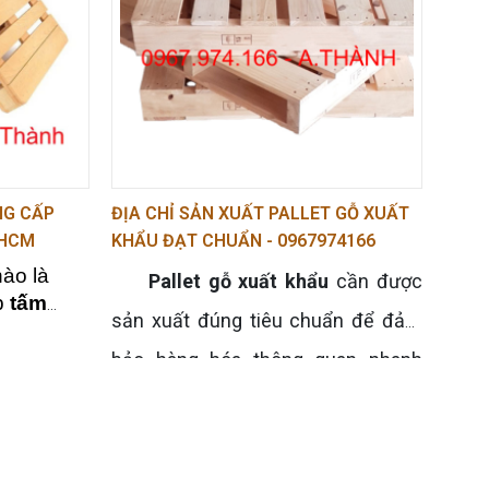
 trữ hàng
NG CẤP
ĐỊA CHỈ SẢN XUẤT PALLET GỖ XUẤT
PHCM
KHẨU ĐẠT CHUẨN - 0967974166
í cụ thể của khách hàng. Tại TPHCM, dịch vụ này
ào là
Pallet gỗ xuất khẩu
cần được
n sản phẩm.
p
tấm
sản xuất đúng tiêu chuẩn để đảm
M
, phục
a các
bảo hàng hóa thông quan nhanh
ngoài khu
chóng và an toàn khi vận chuyển.
gay!
Tại TPHCM,
Pallet Thủy Thành
là
địa chỉ uy tín chuyên sản xuất pallet