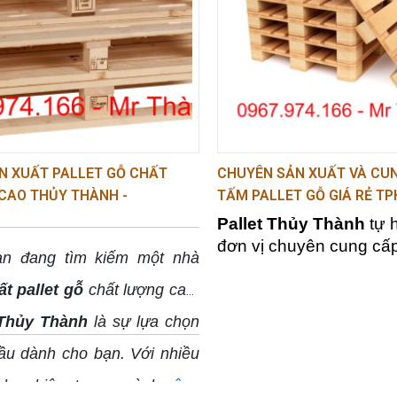
chỉ bạn cần.
phí vận chuyển và
lưu
eo yêu cầu, giá rẻ 0967974166
hóa
.
gì?
N XUẤT PALLET GỖ CHẤT
CHUYÊN SẢN XUẤT VÀ CU
CAO THỦY THÀNH -
TẤM PALLET GỖ GIÁ RẺ T
xuất các pallet gỗ phù hợp với các thông số và tiêu ch
4.166
0967974166
Pallet Thủy Thành
tự h
n hàng hóa, giúp tối ưu hóa việc bảo quản và vận chuyể
đơn vị chuyên cung cấ
n đang tìm kiếm một nhà
pallet gỗ giá rẻ TPHC
t pallet gỗ
chất lượng cao,
vụ nhu cầu đa dạng củ
doanh nghiệp trong và 
 Thủy Thành
là sự lựa chọn
vực. Liên hệ đặt mua n
ầu dành cho bạn. Với nhiều
nh nghiệm trong ngành
công