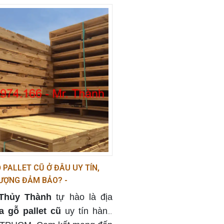
và sử dụng công nghệ sản
ên tiến,
Pallet Thủy Thành
t mang đến các sản phẩm
ỗ
đáp ứng nhu cầu đa dạng
nh công nghiệp và logistics.
 PALLET CŨ Ở ĐÂU UY TÍN,
ƯỢNG ĐẢM BẢO? -
4166
 Thủy Thành
tự hào là địa
 gỗ pallet cũ
uy tín hàng