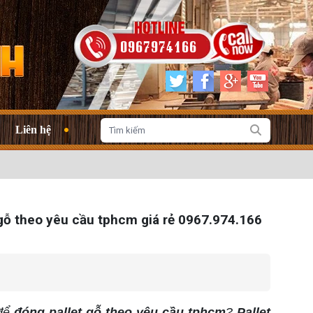
0967974166
Liên hệ
ỗ theo yêu cầu tphcm giá rẻ 0967.974.166
 để
đóng pallet gỗ theo yêu cầu tphcm
?
Pallet