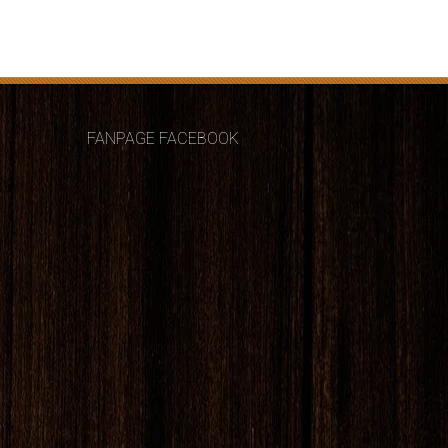
FANPAGE FACEBOOK
 năng chịu tải cao.
 nhỏ đến lớn, và hình dạng đa dạng (chữ nhật,
 loại hàng hóa cụ thể, đảm bảo an toàn trong quá