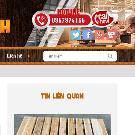
0967974166
Liên hệ
TIN LIÊN QUAN