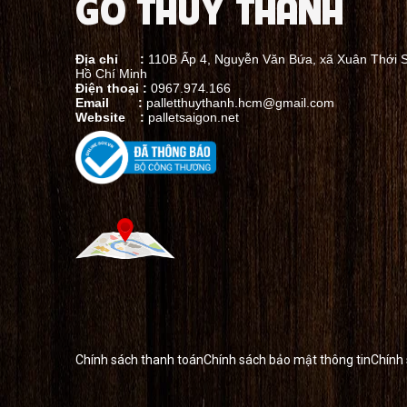
GỖ THỦY THÀNH
Địa chỉ :
110B Ấp 4, Nguyễn Văn Bứa, xã Xuân Thới 
Hồ Chí Minh
Điện thoại :
0967.974.166
Email :
palletthuythanh.hcm@gmail.com
Website :
palletsaigon.net
Chính sách thanh toán
Chính sách bảo mật thông tin
Chính 