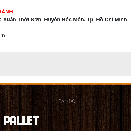
HÀNH
ã Xuân Thới Sơn, Huyện Hóc Môn, Tp. Hồ Chí Minh
com
BẢN ĐỒ
 PALLET