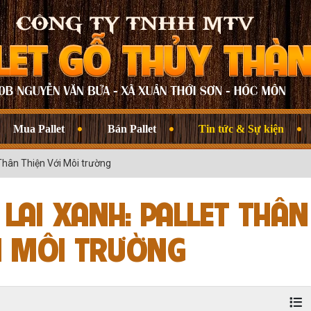
Mua Pallet
Bán Pallet
Tin tức & Sự kiện
Thân Thiện Với Môi trường
AI XANH: PALLET THÂN
I MÔI TRƯỜNG