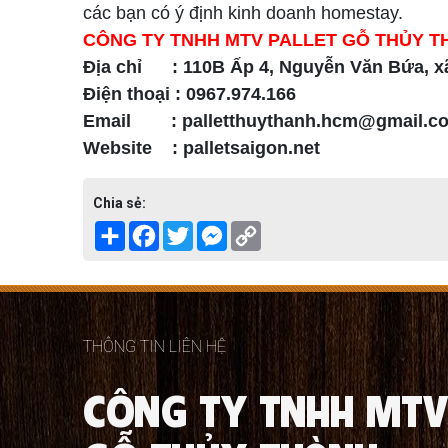
các bạn có ý định kinh doanh homestay.
CÔNG TY TNHH MTV PALLET GỖ THỦY T
Địa chỉ : 110B Ấp 4, Nguyễn Văn Bứa, x
Điện thoại : 0967.974.166
Email : palletthuythanh.hcm@gmail.
Website : palletsaigon.net
Chia sẻ:
Share
Facebook
Twitter
Messenger
Copy
Link
THÔNG TIN LIÊN HỆ
CÔNG TY TNHH MTV