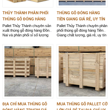
chọn lựa và sử dụng thùng gỗ phù hợp nhất. Có kiến
THỦY THÀNH PHÂN PHỐI
THÙNG GỖ ĐÓNG HÀNG
thức vững chắc về quy trình sản xuất và xử lý thùng
THÙNG GỖ ĐÓNG HÀNG
TIỀN GIANG GIÁ RẺ, UY TÍN
gỗ, đảm bảo rằng khách hàng nhận được dịch vụ
ĐỒNG NAI GIÁ TỐT
0967.974.166
Pallet Thủy Thành chuyên sản
Pallet Thủy Thành chuyên phân
chuyên nghiệp và đáng tin cậy.
xuất thùng gỗ đóng hàng Đồng
phối thùng gỗ đóng hàng Tiền
Nai và phân phối sỉ số lượng
Giang chất lượng, giá rẻ, uy tín
lớn giá rẻ và giao hàng tận nơi
hiện nay trên thị trường
nhanh chóng.
ĐỊA CHỈ MUA THÙNG GỖ
MUA THÙNG GỖ PALLET CỠ