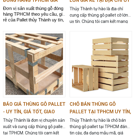
ĐÓNG HÀNG TPHCM GIÁ
LỚN GIÁ RẺ TẠI ĐỊA CHỈ UY
TỐT NHẤT
TÍN - 0967.974.166
Đơn vị sản xuất thùng gỗ đóng
Thủy Thành tự hào là địa chỉ
Dịch vụ khách hàng tận tâm
hàng TPHCM theo yêu cầu, giá
cung cấp thùng gỗ pallet cỡ lớn
rẻ của Pallet thủy Thành uy tín,
uy tín. Chúng tôi cam kết mang
Thủy Thành
coi trọng việc phục vụ khách hàng
phí cạnh tranh. Liên hệ
đến cho bạn những sản phẩm
0967.974.166 ngay để được tư
và luôn đặt lợi ích của khách hàng lên hàng đầu.
chất lượng, giá thành hợp lý, giao
vấn và báo giá.
hàng tận nơi.
Công ty đảm bảo quy trình đặt hàng và giao hàng
được thực hiện một cách nhanh chóng và hiệu quả.
Lắng nghe và đáp ứng các yêu cầu đặc biệt của
khách hàng để đảm bảo sự hài lòng và tin tưởng.
>>>> Xem thêm:
Thùng gỗ đóng hàng Bình
Dương giá rẻ 0967.974.166
BÁO GIÁ THÙNG GỖ PALLET
CHỖ BÁN THÙNG GỖ
- UY TÍN, GIÁ TỐT, GIAO
PALLET TẠI TPHCM UY TÍN,
NHANH - 0967.974.166
GIÁ RẺ - 0967.974.166
Nhu cầu sử dụng thùng gỗ đóng
Thủy Thành là đơn vị chuyên sản
Thủy Thành tự hào là chỗ bán
xuất và cung cấp thùng gỗ pallet
thùng gỗ pallet tại TPHCM đáng
hàng hiện nay ở TPHCM
tại TPHCM. Chúng tôi cam kết
tin cậy, đa dạng mẫu mã, giá