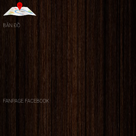
trữ và quản lý hàng hóa trong các kho hàng và cơ sở
sản xuất. Chúng giúp tạo ra sự tổ chức và tiện lợi
trong việc xếp dỡ và bố trí hàng hóa, đồng thời bảo
BẢN ĐỒ
vệ hàng hóa khỏi sự tổn thất và hư hỏng.
FANPAGE FACEBOOK