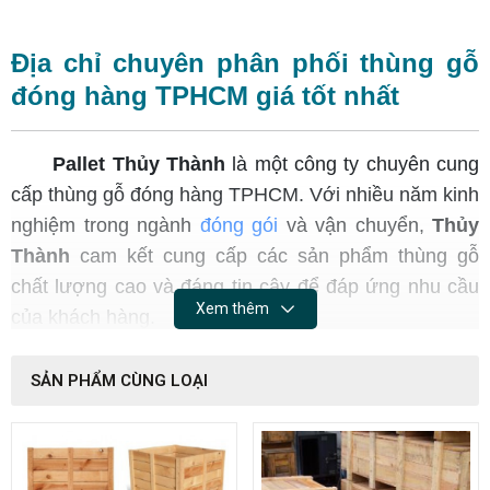
Địa chỉ chuyên phân phối thùng gỗ
đóng hàng TPHCM giá tốt nhất
Pallet Thủy Thành
là một công ty chuyên cung
cấp thùng gỗ đóng hàng TPHCM. Với nhiều năm kinh
nghiệm trong ngành
đóng gói
và vận chuyển,
Thủy
Thành
cam kết cung cấp các sản phẩm thùng gỗ
chất lượng cao và đáng tin cậy để đáp ứng nhu cầu
Xem thêm
của khách hàng.
SẢN PHẨM CÙNG LOẠI
Chất lượng cao
Thủy Thành
cam kết cung cấp thùng gỗ đóng
hàng chất lượng cao. Công ty sử dụng nguyên liệu