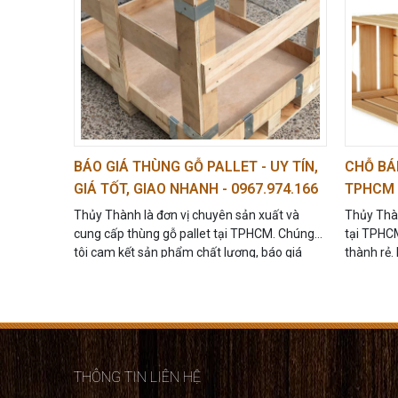
BÁO GIÁ THÙNG GỖ PALLET - UY TÍN,
CHỖ BÁ
GIÁ TỐT, GIAO NHANH - 0967.974.166
TPHCM U
Thủy Thành là đơn vị chuyên sản xuất và
Thủy Thàn
cung cấp thùng gỗ pallet tại TPHCM. Chúng
tại TPHCM
tôi cam kết sản phẩm chất lượng, báo giá
thành rẻ.
thùng gỗ pallet minh bạch, giao hàng tận nơi.
vấn và đặ
THÔNG TIN LIÊN HỆ