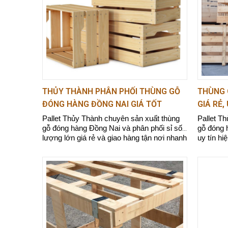
♦ Bảo đảm giá bán luôn rẻ hơn so với các 
♦ Đội ngũ tư vấn, kỹ thuật viên chuyên ngh
♦ Giao hàng tận nơi nhanh chóng.
>>>> Xem thêm:
Thùng gỗ đóng hàng 
THỦY THÀNH PHÂN PHỐI THÙNG GỖ
THÙNG 
ĐÓNG HÀNG ĐỒNG NAI GIÁ TỐT
GIÁ RẺ,
Điểm nổi bật khi sử dụng thùn
Pallet Thủy Thành chuyên sản xuất thùng
Pallet T
gỗ đóng hàng Đồng Nai và phân phối sỉ số
gỗ đóng h
lượng lớn giá rẻ và giao hàng tận nơi nhanh
uy tín hi
chóng.
Bền và chắc chắn
Thùng gỗ đóng hàng được làm từ gỗ chất lư
cách an toàn và đáng tin cậy trong quá trình 