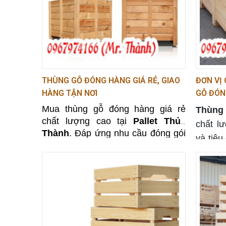
THÙNG GỖ ĐÓNG HÀNG GIÁ RẺ, GIAO
ĐƠN VỊ
HÀNG TẬN NƠI
GỖ ĐÓN
Mua thùng gỗ đóng hàng giá rẻ
Thùng
chất lượng cao tại
Pallet Thủy
chất l
Thành
. Đáp ứng nhu cầu đóng gói
và tiê
và vận chuyển hiệu quả với giá cả
an toà
hợp lý.
Cam kết về dịch vụ của Pallet Thủ
bạn. 
Pallet
♦ Cam kết cung cấp sản phẩm gỗ sồi 100%,
♦ Được hưởng đầy đủ chính sách bảo hành,