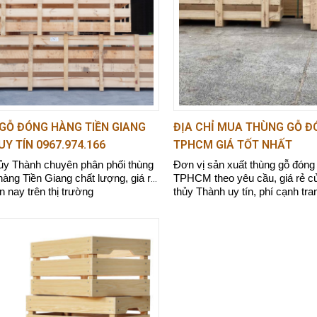
đơn vị cạnh tranh khác cùng sản phẩm.
iệp.
Bình Dương giá rẻ 0967.974.166
GỖ ĐÓNG HÀNG TIỀN GIANG
ĐỊA CHỈ MUA THÙNG GỖ 
 UY TÍN 0967.974.166
TPHCM GIÁ TỐT NHẤT
g gỗ đóng hàng
hủy Thành chuyên phân phối thùng
Đơn vị sản xuất thùng gỗ đóng
àng Tiền Giang chất lượng, giá rẻ,
TPHCM theo yêu cầu, giá rẻ củ
ện nay trên thị trường
thủy Thành uy tín, phí cạnh tra
0967.974.166 ngay để được tư
giá.
ợng cao, có độ bền và độ chịu lực tốt. Điều này đảm
vận chuyển.