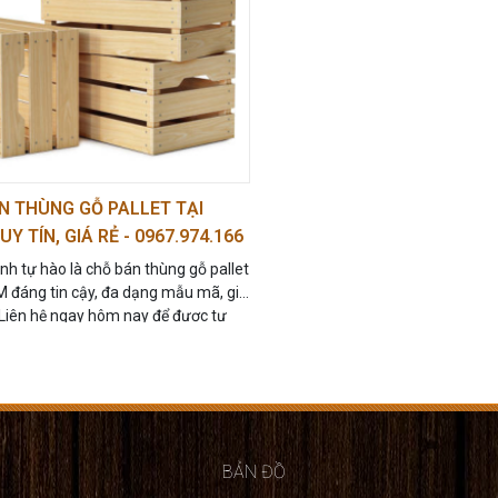
N THÙNG GỖ PALLET TẠI
Y TÍN, GIÁ RẺ - 0967.974.166
h tự hào là chỗ bán thùng gỗ pallet
 đáng tin cậy, đa dạng mẫu mã, giá
 Liên hệ ngay hôm nay để được tư
t hàng theo nhu cầu của bạn.
BẢN ĐỒ