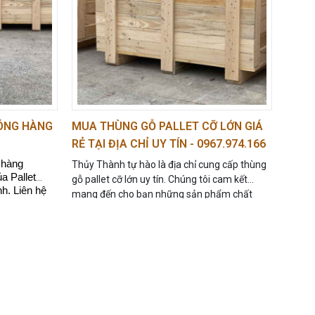
ĐÓNG HÀNG
MUA THÙNG GỖ PALLET CỠ LỚN GIÁ
RẺ TẠI ĐỊA CHỈ UY TÍN - 0967.974.166
 hàng
Thủy Thành tự hào là địa chỉ cung cấp thùng
a Pallet
gỗ pallet cỡ lớn uy tín. Chúng tôi cam kết
nh. Liên hệ
mang đến cho bạn những sản phẩm chất
 vấn và báo
lượng, giá thành hợp lý, giao hàng tận nơi.
 bảo rằng hàng hóa bên trong được bảo vệ một