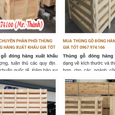
 CHUYÊN PHÂN PHỐI THÙNG
MUA THÙNG GỖ ĐÓNG HÀN
G HÀNG XUẤT KHẨU GIÁ TỐT
GIÁ TỐT 0967.974.166
 gỗ đóng hàng xuất khẩu
Thùng gỗ đóng hàng 
ượng, tuân thủ các quy định
dạng về kích thước và th
u chuẩn quốc tế. Đảm bảo sự
hợp cho các ngành cô
n và bảo vệ sản phẩm của
khác nhau. Sản phẩm c
y Thành
Ghé thăm trang web của
và bền bỉ.
 Thủy Thành
ngay hôm nay.
 nguồn gốc rõ ràng.
 hậu mãi từ Pallet Thủy Thành.