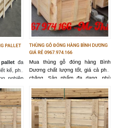
THÙNG GỖ ĐÓNG HÀNG BÌNH DƯƠNG
G PALLET
GIÁ RẺ 0967.974.166
Mua thùng gỗ đóng hàng Bình
pallet
đa
Dương chất lượng tốt, giá cả phải
iết kế, phù
chăng. Sản phẩm đa dạng, phù
ng nghiệp
hợp với nhiều loại hàng hóa.
hất lượng