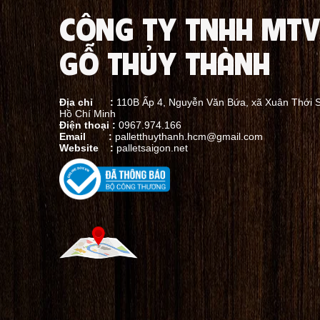
CÔNG TY TNHH MTV
GỖ THỦY THÀNH
Bảo vệ hàng hóa
Thùng gỗ đóng hàng có khả năng chống lạ
Địa chỉ :
110B Ấp 4, Nguyễn Văn Bứa, xã Xuân Thới 
Chúng cũng cung cấp sự bảo vệ chống lại các
Hồ Chí Minh
Điện thoại :
0967.974.166
Email :
palletthuythanh.hcm@gmail.com
Website :
palletsaigon.net
Dễ vận chuyển và xếp chồng
Thùng gỗ đóng hàng được thiết kế sao ch
chi phí vận chuyển.
Tính thân thiện với môi trường
Gỗ là một nguồn tài nguyên tái tạo và th